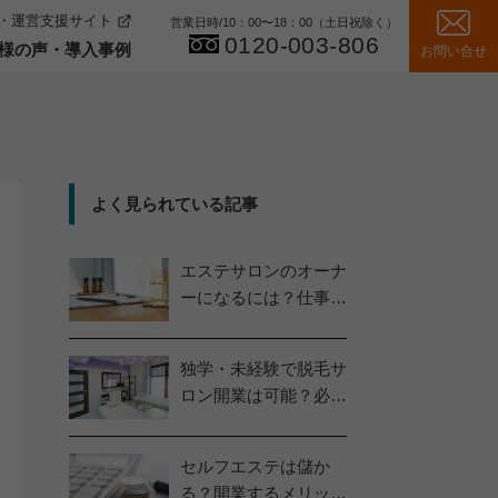
・運営支援サイト
営業日時/10：00〜18：00（土日祝除く）
0120-003-806
様の声・導入事例
お問い合せ
伝えしたいこと
経営サポート
で組み立て
子ども脱毛体験者様の声
お客様の声・導入事例
護フィルム
間返金保証
よく見られている記事
エステサロンのオーナ
ーになるには？仕事内
容や必要なスキルを解
説
独学・未経験で脱毛サ
ロン開業は可能？必要
な資格や技術とは？
セルフエステは儲か
る？開業するメリット