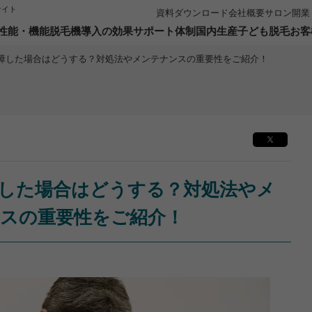
bサイト
資料ダウンロード
会社概要
サロン開業
性能・機能
脱毛機導入の効果
サポート体制
国内生産
子ども脱毛
お客
障した場合はどうする？対処法やメンテナンスの重要性をご紹介！
THR脱毛方式
ターサポート
スサポート
サロンの稼働率アップ
子ども向け専用モード
冷却性能について
購入者専用サイト
日本製パーツ使用
3つの専用モード搭載
顧客層の拡大に貢献
私たちがお
開業支援・
国内工場
ッチメント
・セミナー
フラッシュクリーム
施術賠償保険付き
照射面保
60日
日
した場合はどうする？対処法やメ
スの重要性をご紹介！