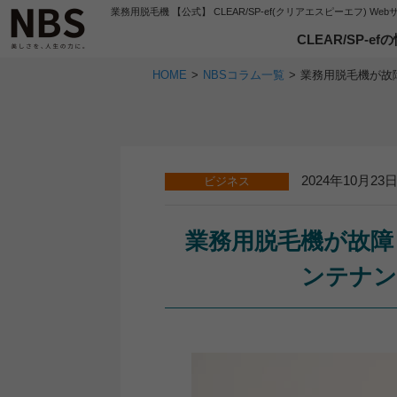
業務用脱毛機 【公式】
CLEAR/SP-ef(クリアエスピーエフ) We
CLEAR/SP-efの
HOME
NBSコラム一覧
顧客満足度No.1に
CLEAR/SP-ef#
業務用脱毛機が故
「抜ける光」
導入後アフ
メンテナン
専用アタ
無料研修
2024年10月23
ビジネス
業務用脱毛機が故障
ンテナン