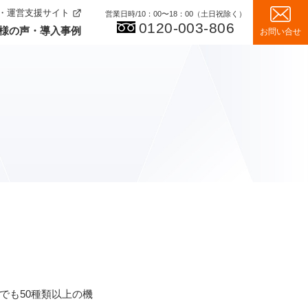
・運営支援サイト
営業日時/10：00〜18：00（土日祝除く）
0120-003-806
様の声・導入事例
お問い合せ
伝えしたいこと
経営サポート
で組み立て
子ども脱毛体験者様の声
お客様の声・導入事例
護フィルム
間返金保証
でも50種類以上の機