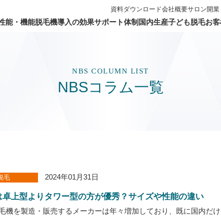
資料ダウンロード
会社概要
サロン開業
性能・機能
脱毛機導入の効果
サポート体制
国内生産
子ども脱毛
お客
THR脱毛方式
ターサポート
スサポート
サロンの稼働率アップ
子ども向け専用モード
冷却性能について
購入者専用サイト
日本製パーツ使用
3つの専用モード搭載
顧客層の拡大に貢献
私たちがお
開業支援・
国内工場
ッチメント
・セミナー
フラッシュクリーム
施術賠償保険付き
照射面保
60日
NBS COLUMN LIST
NBSコラム一覧
2024年01月31日
脱毛
は卓上型よりタワー型の方が優秀？サイズや性能の違い
毛機を製造・販売するメーカーは年々増加しており、既に国内だけ