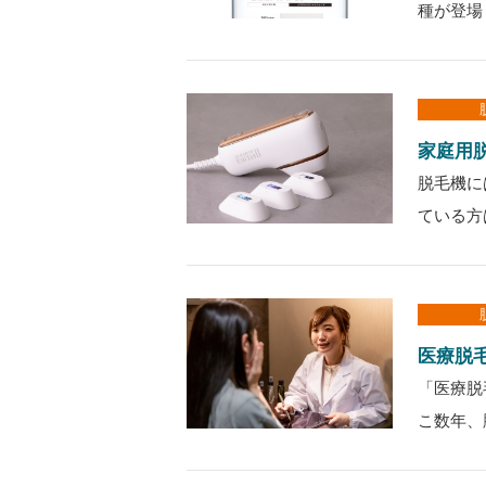
種が登場
家庭用
脱毛機に
ている方
医療脱
「医療脱
こ数年、