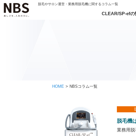
脱毛やサロン運営・
業務用脱毛機に関するコラム一覧
CLEAR/SP-efの
顧客満足度No.1に
CLEAR/SP-ef#
「抜ける光」
導入後アフ
メンテナン
専用アタ
無料研修
HOME
NBSコラム一覧
脱毛機
業務用脱