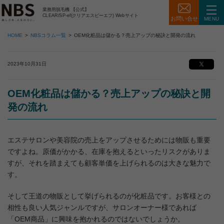
業務用脱毛機 【公式】
CLEAR/SP-ef(クリアエスピーエフ) Webサイト
お問い合せ
MENU
HOME
NBSコラム一覧
OEM化粧品は儲かる？売上アップの秘訣と開発の流れ
2023年10月31日
OEM化粧品は儲かる？売上アップの秘訣と開
発の流れ
エステサロンや美容院の売上をアップさせるためには物販も重要
ですよね。原価がかかる、在庫を抱えるといったリスクがありま
すが、それを踏まえても顧客単価を上げられるのは大きな魅力で
す。
そして王道の物販として挙げられるのが化粧品です。お客様との
相性も良い人気ジャンルですが、サロンオーナー様であれば
「OEM商品」に興味を抱かれるのではないでしょうか。